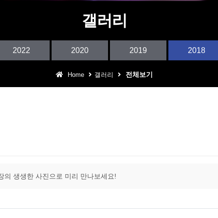
어린이 테마파크
갤러리
아웃도어 DJ퍼포먼스
2022
2020
2019
2018
구로 동아리 예술제
전체보기
Home
갤러리
어울림 특집 콘서트
장의 생생한 사진으로 미리 만나보세요!