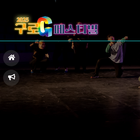
홈
으
축
로
제
일