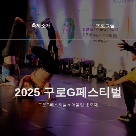
축제소개
프로그램
축제개요
개막식&축하콘서트
인사말
어울림정원 빛축제
축제일정
정원버스킹
오시는길
구로책 축제&야외도서관
2025 구로G페스티벌
행사장안내
주민자치 프로그램 발표회
구로G페스티벌 x 어울림 빛축제
구로 먹거리장터
구로 가든페스타