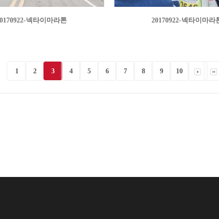
20170922-넥타이마라톤
20170922-넥타이마라
1
2
3
4
5
6
7
8
9
10