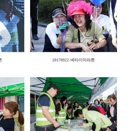
톤
20170922-넥타이마라톤