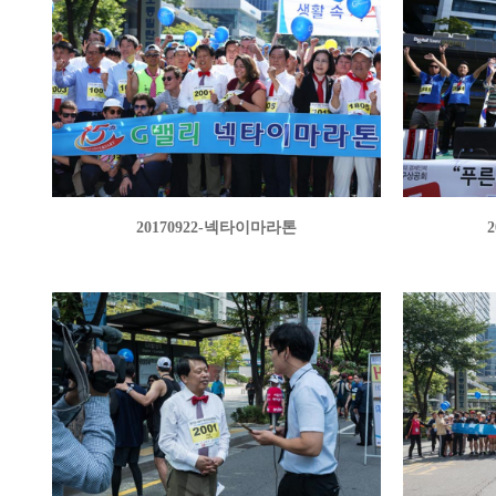
20170922-넥타이마라톤