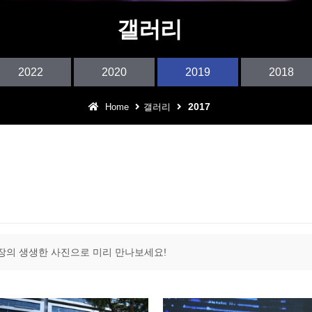
어린이 테마파크
갤러리
아웃도어 DJ퍼포먼스
2022
2020
2019
2018
구로 동아리 예술제
2017
Home
갤러리
어울림 특집 콘서트
장의 생생한 사진으로 미리 만나보세요!