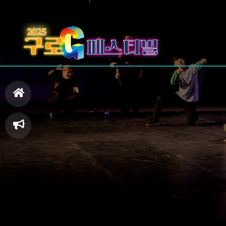
홈
으
축
로
제
일