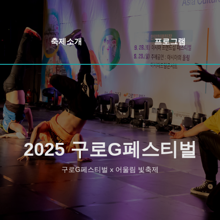
축제소개
프로그램
축제개요
개막식&축하콘서트
인사말
어울림정원 빛축제
축제일정
정원버스킹
오시는길
구로책 축제&야외도서관
2025 구로G페스티벌
행사장안내
주민자치 프로그램 발표회
구로G페스티벌 x 어울림 빛축제
구로 먹거리장터
구로 가든페스타