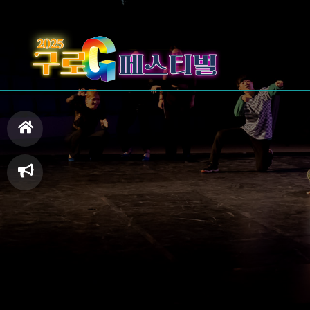
홈
으
축
로
제
일