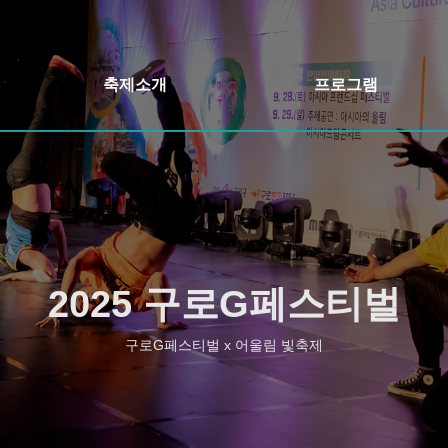
축제소개
프로그램
축제개요
개막식&축하콘서트
인사말
어울림정원 빛축제
축제일정
정원버스킹
오시는길
구로책 축제&야외도서관
2025 구로G페스티벌
행사장안내
주민자치 프로그램 발표회
구로G페스티벌 x 어울림 빛축제
구로 먹거리장터
구로 가든페스타