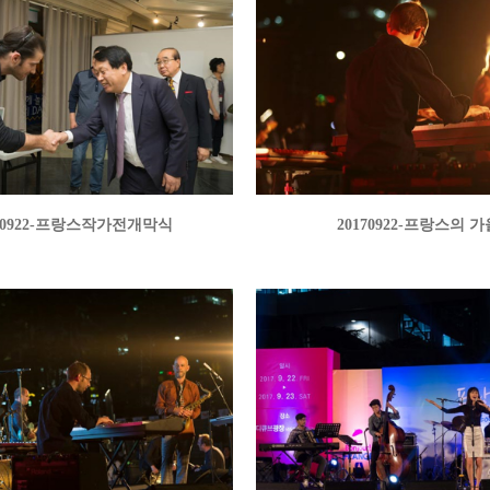
170922-프랑스작가전개막식
20170922-프랑스의 가